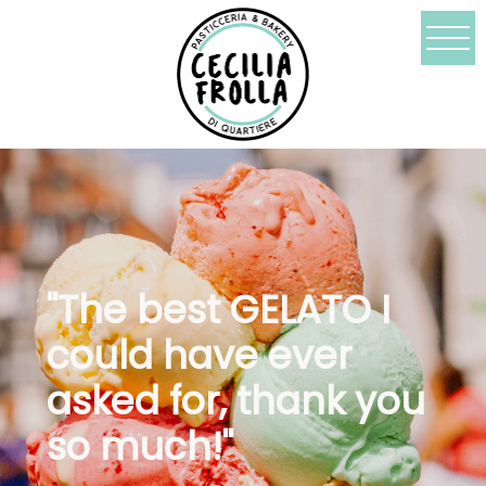
"The best GELATO I
could have ever
asked for, thank you
so much!"